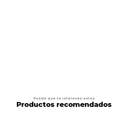
DRAG PHARMA
Drag Pharma Alerdrag
$12.900
VER OPCIONES
Puede que te interesen estos
Productos recomendados