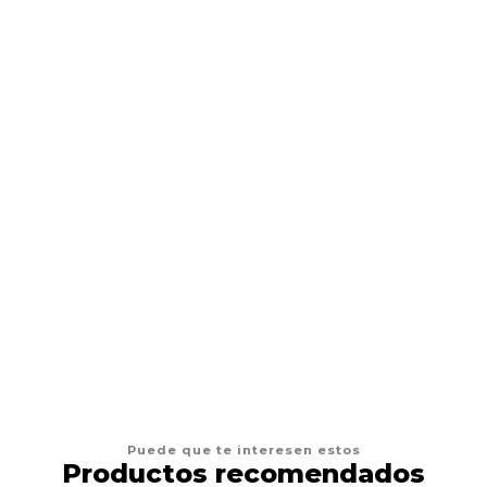
MARBEN
Marben Cama Fep
Desde
$8.500
VER OPCIONES
Puede que te interesen estos
Productos recomendados