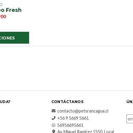
EO
eo Fresh
900
CIONES
UDA?
CONTÁCTANOS
ÚN
contacto@petsrancagua.cl
‪+56 9 5669 5661‬
56956695661‬
Av. Miguel Ramírez 1550, Local