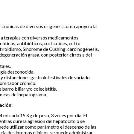
crónicas de diversos orígenes, como apoyo a la
 a terapias con diversos medicamentos
cóticos, antibióticos, corticoides, ect) o
otiroidismo, Síndrome de Cushing, carcinogénesis,
degeneración grasa, con posterior cirrosis del
tales.
ogía desconocida.
 y disfunciones gastrointestinales de variado
vomitador crónico.
 barro biliar y/o colecistitis.
ímicas del hepatograma.
ación:
 4 ml cada 15 Kg de peso, 3 veces por día. El
ntras dure la agresión del hepatocito o se
puede utilizar como parámetro el descenso de las
cia de síntomas clínicos, se puede administrar