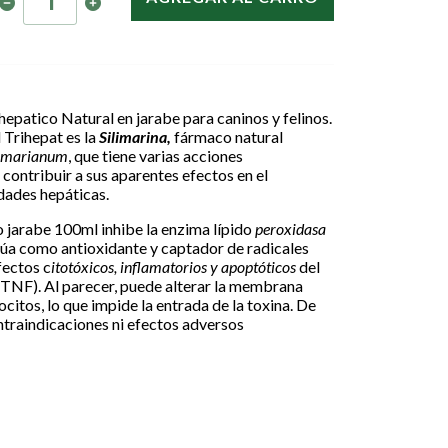
hepatico Natural en jarabe para caninos y felinos.
 Trihepat es la
Silimarina,
fármaco natural
m marianum
, que tiene varias acciones
ontribuir a sus aparentes efectos en el
dades hepáticas.
 jarabe 100ml inhibe la enzima lípido
peroxidasa
ctúa como antioxidante y captador de radicales
fectos c
itotóxicos, inflamatorios y apoptóticos
del
(TNF). Al parecer, puede alterar la membrana
ocitos, lo que impide la entrada de la toxina. De
ntraindicaciones ni efectos adversos