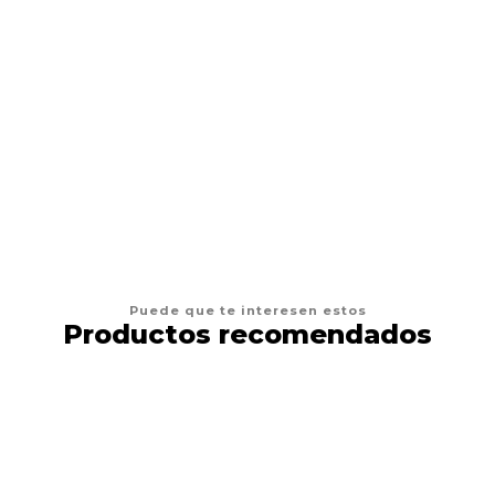
DRAG PHARMA
Drag Pharma Alerdrag
$12.900
VER OPCIONES
Puede que te interesen estos
Productos recomendados