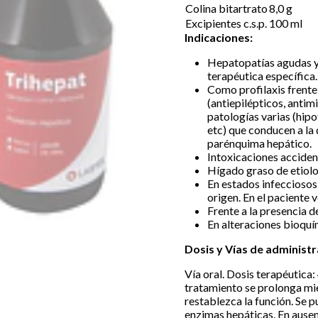
Colina bitartrato
8,0 g
Excipientes c.s.p.
100 ml
Indicaciones:
Hepatopatías agudas y 
terapéutica específica.
Como profilaxis frente
(antiepilépticos, antimi
patologías varias (hip
etc) que conducen a la 
parénquima hepático.
Intoxicaciones acciden
Hígado graso de etiol
En estados infecciosos
origen. En el paciente 
Frente a la presencia de
En alteraciones bioqu
Dosis y Vías de administr
Vía oral. Dosis terapéutica:
tratamiento se prolonga mie
restablezca la función. Se 
enzimas hepáticas. En ausen