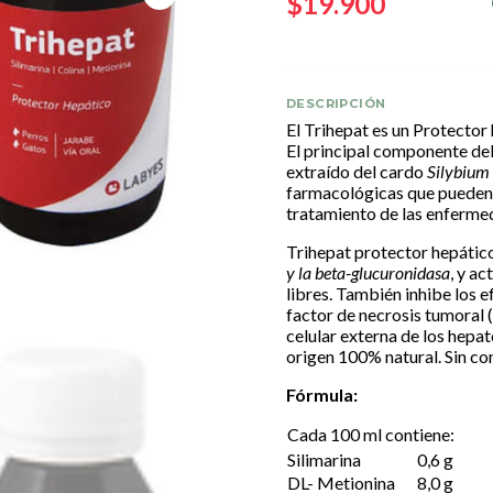
$19.900
DESCRIPCIÓN
El Trihepat es un Protector 
El principal componente del
extraído del cardo
Silybiu
farmacológicas que pueden c
tratamiento de las enferme
Trihepat protector hepático
y la beta-glucuronidasa
, y a
libres. También inhibe los e
factor de necrosis tumoral 
celular externa de los hepat
origen 100% natural. Sin co
Fórmula:
Cada 100 ml contiene:
Silimarina
0,6 g
DL- Metionina
8,0 g