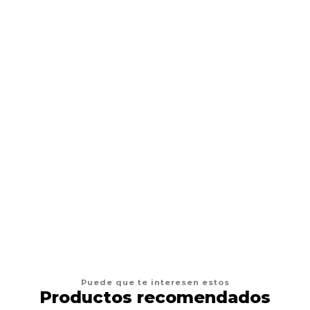
ASPENPET
Aspenpet Cama Autotérmica
Desde
$36.900
VER OPCIONES
Puede que te interesen estos
Productos recomendados