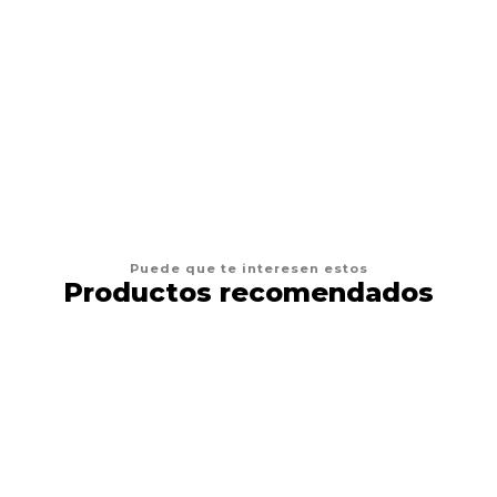
JOSERA
Josera Perro Adulto Miniwell 10kg
$49.900
VER OPCIONES
Puede que te interesen estos
Productos recomendados