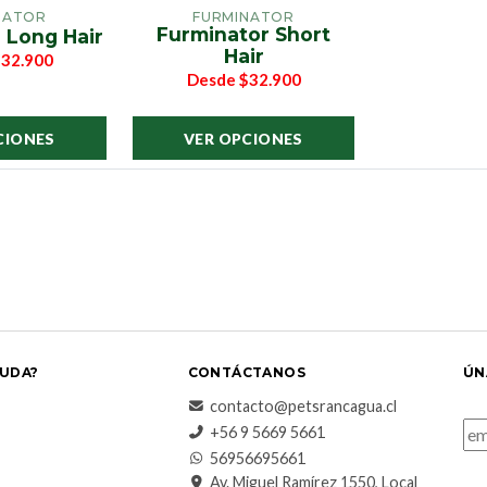
NATOR
FURMINATOR
Furminator Short
 Long Hair
Hair
32.900
Desde
$32.900
CIONES
VER OPCIONES
UDA?
CONTÁCTANOS
ÚN
contacto@petsrancagua.cl
‪+56 9 5669 5661‬
56956695661‬
Av. Miguel Ramírez 1550, Local