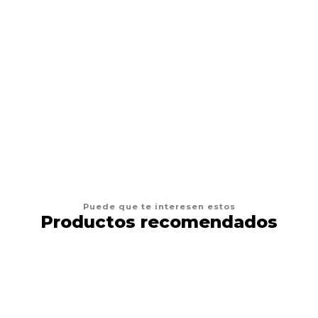
DRAG PHARMA
Drag Pharma Alerdrag
$12.900
VER OPCIONES
Puede que te interesen estos
Productos recomendados