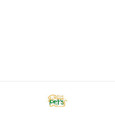
DRAG PHARMA
Drag Pharma Artriofin
$15.500
VER OPCIONES