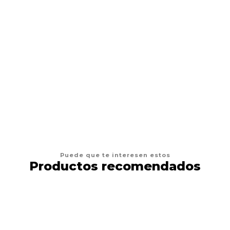
ACANA
Acana Perro Puppy
Desde
$23.500
VER OPCIONES
Puede que te interesen estos
Productos recomendados