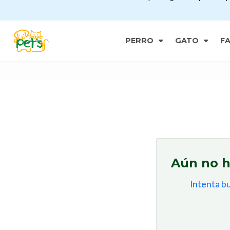
PERRO
GATO
F
Aún no h
Intenta b