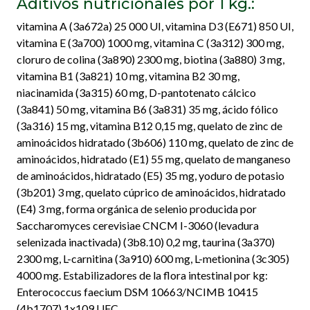
Aditivos nutricionales por 1 kg.:
vitamina A (3a672a) 25 000 UI, vitamina D3 (E671) 850 UI,
vitamina E (3a700) 1000 mg, vitamina C (3a312) 300 mg,
cloruro de colina (3a890) 2300 mg, biotina (3a880) 3 mg,
vitamina B1 (3a821) 10 mg, vitamina B2 30 mg,
niacinamida (3a315) 60 mg, D-pantotenato cálcico
(3a841) 50 mg, vitamina B6 (3a831) 35 mg, ácido fólico
(3a316) 15 mg, vitamina B12 0,15 mg, quelato de zinc de
aminoácidos hidratado (3b606) 110 mg, quelato de zinc de
aminoácidos, hidratado (E1) 55 mg, quelato de manganeso
de aminoácidos, hidratado (E5) 35 mg, yoduro de potasio
(3b201) 3 mg, quelato cúprico de aminoácidos, hidratado
(E4) 3 mg, forma orgánica de selenio producida por
Saccharomyces cerevisiae CNCM I-3060 (levadura
selenizada inactivada) (3b8.10) 0,2 mg, taurina (3a370)
2300 mg, L-carnitina (3a910) 600 mg, L-metionina (3c305)
4000 mg. Estabilizadores de la flora intestinal por kg:
Enterococcus faecium DSM 10663/NCIMB 10415
(4b1707) 1x109 UFC.