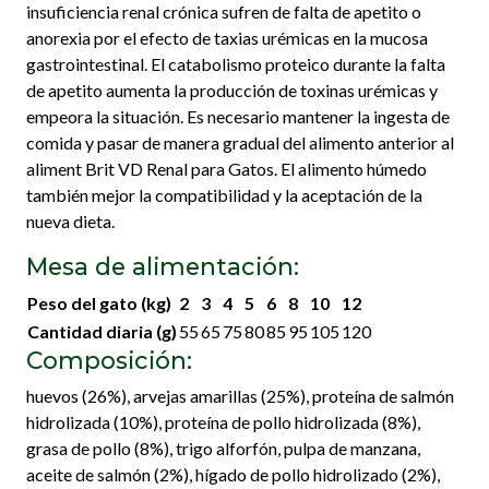
insuficiencia renal crónica sufren de falta de apetito o
anorexia por el efecto de taxias urémicas en la mucosa
gastrointestinal. El catabolismo proteico durante la falta
de apetito aumenta la producción de toxinas urémicas y
empeora la situación. Es necesario mantener la ingesta de
comida y pasar de manera gradual del alimento anterior al
aliment Brit VD Renal para Gatos. El alimento húmedo
también mejor la compatibilidad y la aceptación de la
nueva dieta.
Mesa de alimentación:
Peso del gato (kg)
2
3
4
5
6
8
10
12
Cantidad diaria (g)
55
65
75
80
85
95
105
120
Composición:
huevos (26%), arvejas amarillas (25%), proteína de salmón
hidrolizada (10%), proteína de pollo hidrolizada (8%),
grasa de pollo (8%), trigo alforfón, pulpa de manzana,
aceite de salmón (2%), hígado de pollo hidrolizado (2%),