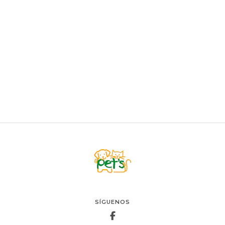
Brit Veterinary GF Perro Renal Lata 400gr
$5.900
AGREGAR AL CARRO
SÍGUENOS