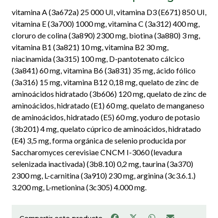
vitamina A (3a672a) 25 000 UI, vitamina D3 (E671) 850 UI,
vitamina E (3a700) 1000 mg, vitamina C (3a312) 400 mg,
cloruro de colina (3a890) 2300 mg, biotina (3a880) 3 mg,
vitamina B1 (3a821) 10 mg, vitamina B2 30 mg,
niacinamida (3a315) 100 mg, D-pantotenato cálcico
(3a841) 60 mg, vitamina B6 (3a831) 35 mg, ácido fólico
(3a316) 15 mg, vitamina B12 0,18 mg, quelato de zinc de
aminoácidos hidratado (3b606) 120 mg, quelato de zinc de
aminoácidos, hidratado (E1) 60 mg, quelato de manganeso
de aminoácidos, hidratado (E5) 60 mg, yoduro de potasio
(3b201) 4 mg, quelato cúprico de aminoácidos, hidratado
(E4) 3,5 mg, forma orgánica de selenio producida por
Saccharomyces cerevisiae CNCM I-3060 (levadura
selenizada inactivada) (3b8.10) 0,2 mg, taurina (3a370)
2300 mg, L-carnitina (3a910) 230 mg, arginina (3c3.6.1.)
3.200 mg, L-metionina (3c305) 4.000 mg.
Compartir este producto