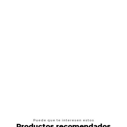
BRIT CARE
Brit Care Gato Haircare
Desde
$19.900
VER OPCIONES
Puede que te interesen estos
Productos recomendados