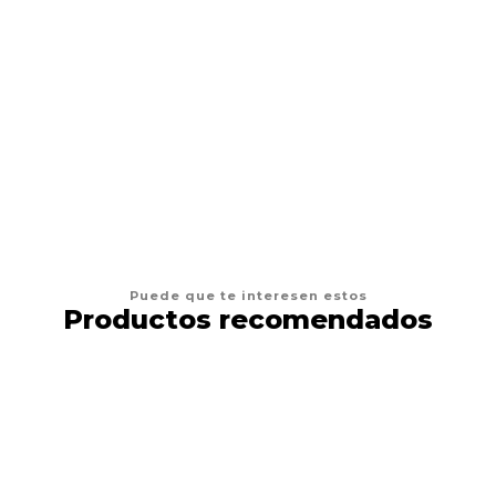
BRAVERY
Bravery Perro Adult Large Chicken 12kg
$74.900
VER OPCIONES
Puede que te interesen estos
Productos recomendados