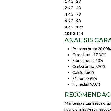
1 KG
29
2 KG
43
4 KG
73
6 KG
98
8 KG
122
10 KG
144
ANALISIS GAR
Proteína bruta 28,00%
Grasa bruta 17,00%
Fibra bruta 2,40%
Ceniza bruta 7,90%
Calcio 1,60%
Fósforo 0.95%
Humedad 9,00%
RECOMENDAC
Mantenga agua fresca disp
nutricionales de su mascota