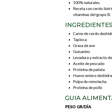
100% naturales.
Receta con cerdo ibéri
vitaminas del grupo B.
INGREDIENTES
Carne de cerdo deshid
Tapioca
Grasa de ave
Guisantes
Levadura y extracto de
Aceite de pescado
Proteína de patata
Huevo entero deshidr
Pulpa de remolacha
Proteína de pollo
GUIA ALIMENT
PESO
GR/DÍA