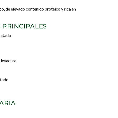
co, de elevado contenido proteico y rica en
 PRINCIPALES
ratada
 levadura
atado
ARIA