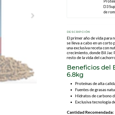
Proteí
D3 Sup
de rom
DESCRIPCIÓN
El primer año de vida para n
se lleva a cabo en un corto
una exclusiva receta con nu
crecimiento, donde Bil Jac 
resto de la vida del cachorr
Beneficios del
6.8kg
Proteínas de alta calid
Fuentes de grasas natu
Hidratos de carbono de 
Exclusiva tecnología d
Cantidad Recomendada: