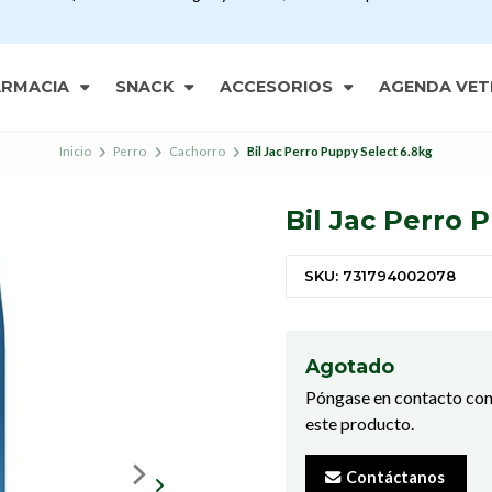
ARMACIA
SNACK
ACCESORIOS
AGENDA VET
Inicio
Perro
Cachorro
Bil Jac Perro Puppy Select 6.8kg
Bil Jac Perro 
SKU: 731794002078
Agotado
Póngase en contacto con
este producto.
Contáctanos