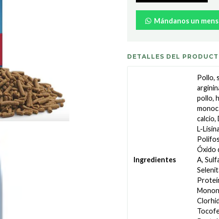
Mándanos un mens
DETALLES DEL PRODUC
Pollo,
arginin
pollo, 
monocál
calcio,
L-Lisin
Polifos
Óxido 
A, Sulf
Ingredientes
Selenit
Proteí
Mononi
Clorhid
Tocofe