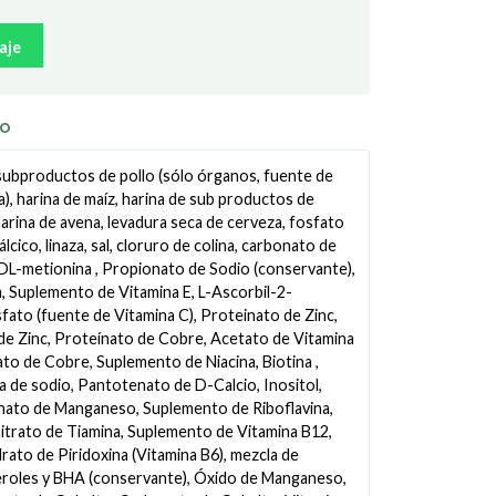
aje
TO
 subproductos de pollo (sólo órganos, fuente de
a), harina de maíz, harina de sub productos de
harina de avena, levadura seca de cerveza, fosfato
cico, linaza, sal, cloruro de colina, carbonato de
 DL-metionina , Propionato de Sodio (conservante),
a, Suplemento de Vitamina E, L-Ascorbil-2-
fato (fuente de Vitamina C), Proteinato de Zinc,
de Zinc, Proteínato de Cobre, Acetato de Vitamina
ato de Cobre, Suplemento de Niacina, Biotina ,
a de sodio, Pantotenato de D-Calcio, Inositol,
nato de Manganeso, Suplemento de Riboflavina,
trato de Tiamina, Suplemento de Vitamina B12,
rato de Piridoxina (Vitamina B6), mezcla de
roles y BHA (conservante), Óxido de Manganeso,