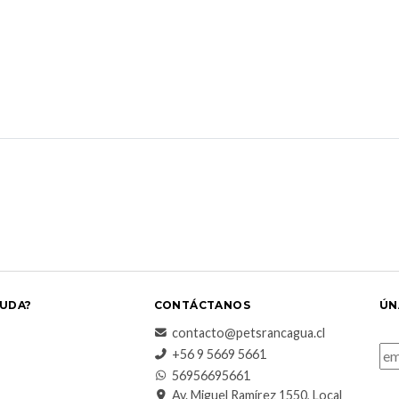
UDA?
CONTÁCTANOS
ÚN
contacto@petsrancagua.cl
‪+56 9 5669 5661‬
56956695661‬
Av. Miguel Ramírez 1550, Local