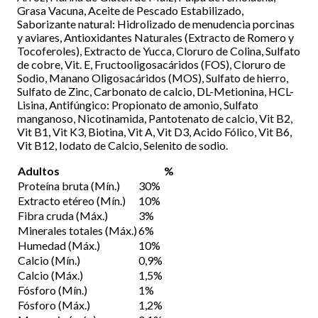
Grasa Vacuna, Aceite de Pescado Estabilizado,
Saborizante natural: Hidrolizado de menudencia porcinas
y aviares, Antioxidantes Naturales (Extracto de Romero y
Tocoferoles), Extracto de Yucca, Cloruro de Colina, Sulfato
de cobre, Vit. E, Fructooligosacáridos (FOS), Cloruro de
Sodio, Manano Oligosacáridos (MOS), Sulfato de hierro,
Sulfato de Zinc, Carbonato de calcio, DL-Metionina, HCL-
Lisina, Antifúngico: Propionato de amonio, Sulfato
manganoso, Nicotinamida, Pantotenato de calcio, Vit B2,
Vit B1, Vit K3, Biotina, Vit A, Vit D3, Acido Fólico, Vit B6,
Vit B12, Iodato de Calcio, Selenito de sodio.
Adultos
%
Proteína bruta (Mín.)
30%
Extracto etéreo (Mín.)
10%
Fibra cruda (Máx.)
3%
Minerales totales (Máx.)
6%
Humedad (Máx.)
10%
Calcio (Mín.)
0,9%
Calcio (Máx.)
1,5%
Fósforo (Mín.)
1%
Fósforo (Máx.)
1,2%