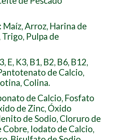
ceite de Pescado
 Maíz, Arroz, Harina de
 Trigo, Pulpa de
, E, K3, B1, B2, B6, B12,
Pantotenato de Calcio,
otina, Colina.
bonato de Calcio, Fosfato
xido de Zinc, Óxido
enito de Sodio, Cloruro de
 Cobre, Iodato de Calcio,
ro, Bisulfato de Sodio.