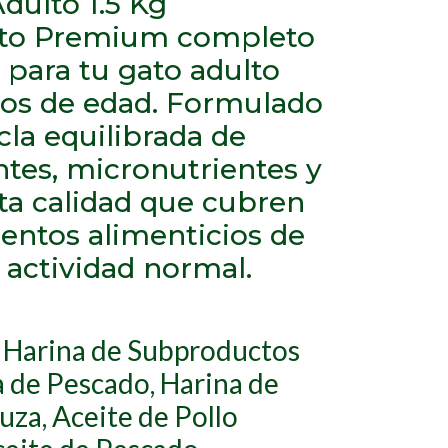
Adulto 1.5 Kg
nto Premium completo
 para tu gato adulto
años de edad. Formulado
la equilibrada de
tes, micronutrientes y
lta calidad que cubren
ientos alimenticios de
 actividad normal.
 Harina de Subproductos
a de Pescado, Harina de
za, Aceite de Pollo