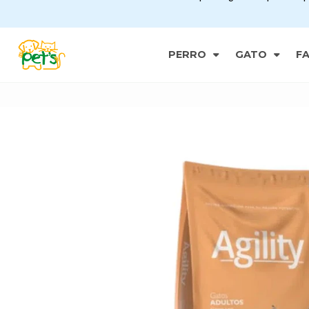
PERRO
GATO
F