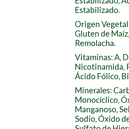
Estabilizado, A
Estabilizado.
Origen Vegetal:
Gluten de Maíz,
Remolacha.
Vitaminas: A, D3
Nicotinamida, 
Ácido Fólico, Bi
Minerales: Car
Monocíclico, Ó
Manganoso, Sel
Sodio, Óxido de
Sulfato de Hier