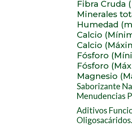
Fibra Cruda 
Minerales to
Humedad (m
Calcio (Míni
Calcio (Máxi
Fósforo (Mín
Fósforo (Má
Magnesio (M
Saborizante Na
Menudencias Po
Aditivos Funci
Oligosacáridos