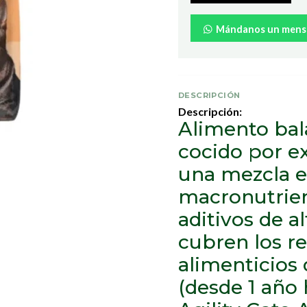
Mándanos un mens
DESCRIPCIÓN
Descripción:
Alimento ba
cocido por ex
una mezcla e
macronutrien
aditivos de a
cubren los r
alimenticios 
(desde 1 año 