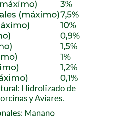
(máximo)
3%
tales (máximo)
7,5%
áximo)
10%
mo)
0,9%
mo)
1,5%
imo)
1%
ximo)
1,2%
áximo)
0,1%
tural: Hidrolizado de
rcinas y Aviares.
onales: Manano
.