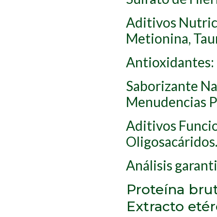
Aditivos Nutrici
Metionina, Taur
Antioxidantes
Saborizante Na
Menudencias Po
Aditivos Funci
Oligosacáridos
Análisis garant
Proteína bru
Extracto eté