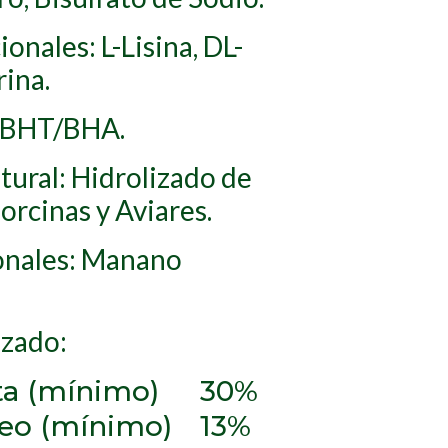
onales: L-Lisina, DL-
ina.
: BHT/BHA.
tural: Hidrolizado de
rcinas y Aviares.
onales: Manano
.
izado:
ta (mínimo)
30%
reo (mínimo)
13%