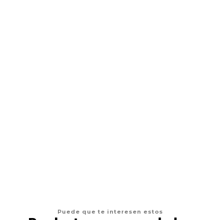
ACANA
Acana Perro Adult Light & Fit
Desde
$22.900
VER OPCIONES
Puede que te interesen estos