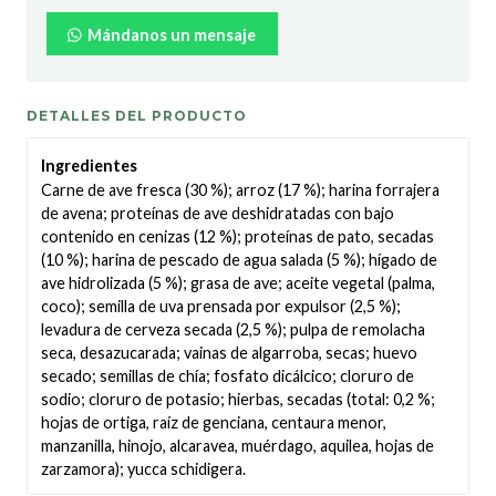
Mándanos un mensaje
DETALLES DEL PRODUCTO
Ingredientes
Carne de ave fresca (30 %); arroz (17 %); harina forrajera
de avena; proteínas de ave deshidratadas con bajo
contenido en cenizas (12 %); proteínas de pato, secadas
(10 %); harina de pescado de agua salada (5 %); hígado de
ave hidrolizada (5 %); grasa de ave; aceite vegetal (palma,
coco); semilla de uva prensada por expulsor (2,5 %);
levadura de cerveza secada (2,5 %); pulpa de remolacha
seca, desazucarada; vainas de algarroba, secas; huevo
secado; semillas de chía; fosfato dicálcico; cloruro de
sodio; cloruro de potasio; hierbas, secadas (total: 0,2 %;
hojas de ortiga, raíz de genciana, centaura menor,
manzanilla, hinojo, alcaravea, muérdago, aquilea, hojas de
zarzamora); yucca schidigera.